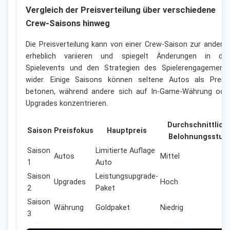
Vergleich der Preisverteilung über verschiedene
Crew-Saisons hinweg
Die Preisverteilung kann von einer Crew-Saison zur andere
erheblich variieren und spiegelt Änderungen in de
Spielevents und den Strategien des Spielerengagement
wider. Einige Saisons können seltene Autos als Preis
betonen, während andere sich auf In-Game-Währung ode
Upgrades konzentrieren.
Durchschnittlich
Saison
Preisfokus
Hauptpreis
Belohnungsstuf
Saison
Limitierte Auflage
Autos
Mittel
1
Auto
Saison
Leistungsupgrade-
Upgrades
Hoch
2
Paket
Saison
Währung
Goldpaket
Niedrig
3